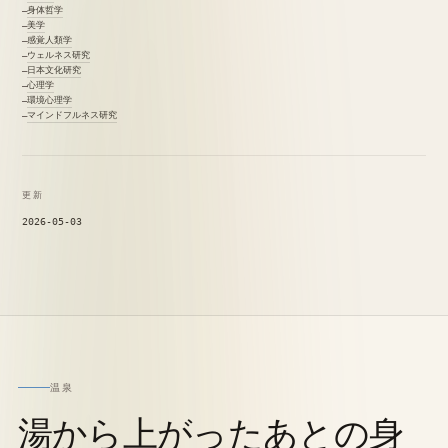
身体哲学
美学
感覚人類学
ウェルネス研究
日本文化研究
心理学
環境心理学
マインドフルネス研究
更新
2026-05-03
温泉
湯から上がったあとの身