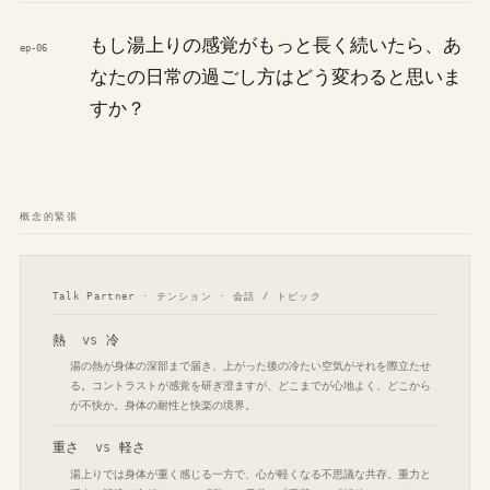
もし湯上りの感覚がもっと長く続いたら、あ
ep-06
なたの日常の過ごし方はどう変わると思いま
すか？
概念的緊張
Talk Partner · テンション · 会話 / トピック
熱
vs
冷
湯の熱が身体の深部まで届き、上がった後の冷たい空気がそれを際立たせ
る。コントラストが感覚を研ぎ澄ますが、どこまでが心地よく、どこから
が不快か。身体の耐性と快楽の境界。
重さ
vs
軽さ
湯上りでは身体が重く感じる一方で、心が軽くなる不思議な共存。重力と