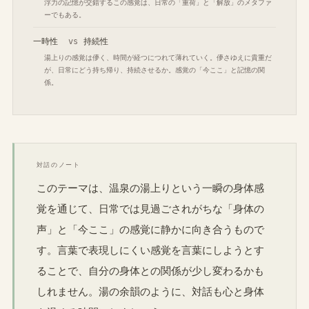
浮力の記憶が交錯するこの感覚は、日常の「重荷」と「解放」のメタファ
ーでもある。
一時性
vs
持続性
湯上りの感覚は儚く、時間が経つにつれて薄れていく。儚さゆえに貴重だ
が、日常にどう持ち帰り、持続させるか。感覚の「今ここ」と記憶の関
係。
対話のノート
このテーマは、温泉の湯上りという一瞬の身体感
覚を通じて、日常では見過ごされがちな「身体の
声」と「今ここ」の感覚に静かに向き合うもので
す。言葉で表現しにくい感覚を言葉にしようとす
ることで、自分の身体との関係が少し変わるかも
しれません。湯の余韻のように、対話も心と身体