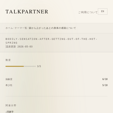
TALK
PARTNER
EN
ご利用について
ホーム
/
テーマ一覧
/
湯から上がったあとの身体の感覚について
BODILY-SENSATION-AFTER-GETTING-OUT-OF-THE-HOT-
SPRING
温泉
更新 2026-05-03
難度
3/5
抽象度
6/10
希少性
5/10
関連分野
現象学