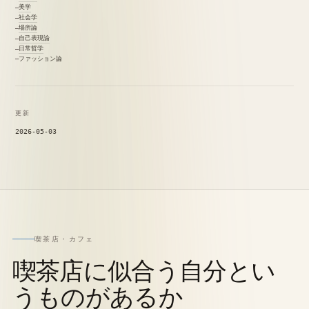
美学
社会学
場所論
自己表現論
日常哲学
ファッション論
更新
2026-05-03
喫茶店・カフェ
喫茶店に似合う自分とい
うものがあるか