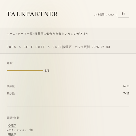
TALK
PARTNER
EN
ご利用について
ホーム
/
テーマ一覧
/
喫茶店に似合う自分というものがあるか
DOES-A-SELF-SUIT-A-CAFE
喫茶店・カフェ
更新 2026-05-03
難度
5/5
抽象度
6/10
希少性
7/10
関連分野
心理学
アイデンティティ論
現象学