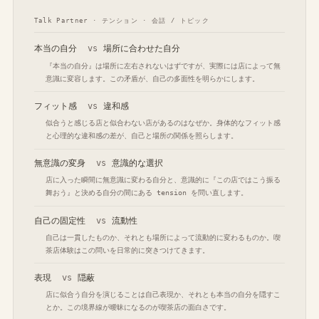
Talk Partner · テンション · 会話 / トピック
本当の自分
vs
場所に合わせた自分
『本当の自分』は場所に左右されないはずですが、実際には店によって無
意識に変容します。この矛盾が、自己の多面性を明らかにします。
フィット感
vs
違和感
似合うと感じる店と似合わない店があるのはなぜか。身体的なフィット感
と心理的な違和感の差が、自己と場所の関係を照らします。
無意識の変身
vs
意識的な選択
店に入った瞬間に無意識に変わる自分と、意識的に『この店ではこう振る
舞おう』と決める自分の間にある tension を問い直します。
自己の固定性
vs
流動性
自己は一貫したものか、それとも場所によって流動的に変わるものか。喫
茶店体験はこの問いを日常的に突きつけてきます。
表現
vs
隠蔽
店に似合う自分を演じることは自己表現か、それとも本当の自分を隠すこ
とか。この境界線が曖昧になるのが喫茶店の面白さです。