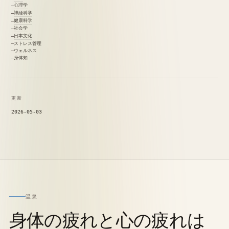
心理学
神経科学
健康科学
社会学
日本文化
ストレス管理
ウェルネス
身体知
更新
2026-05-03
温泉
身体の疲れと心の疲れは