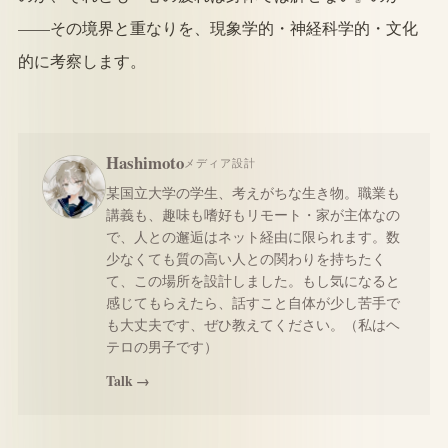
——その境界と重なりを、現象学的・神経科学的・文化
的に考察します。
Hashimoto
メディア設計
某国立大学の学生、考えがちな生き物。職業も
講義も、趣味も嗜好もリモート・家が主体なの
で、人との邂逅はネット経由に限られます。数
少なくても質の高い人との関わりを持ちたく
て、この場所を設計しました。もし気になると
感じてもらえたら、話すこと自体が少し苦手で
も大丈夫です、ぜひ教えてください。（私はヘ
テロの男子です）
Talk →