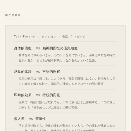
概念的緊張
Talk Partner · テンション · 会話 / トピック
身体的回復
vs
精神的回復の優先順位
身体を先に休めるべきか、心のケアを先にすべきか。温泉は両方を同時に
提供するが、どちらが根本解決につながるのかという緊張。
感覚的体験
vs
言語的理解
温泉の効用は『感じる』ことであり、言葉で説明しにくい。身体知として
心の疲れを解く体験と、認知的に理解するアプローチの間の緊張。
即時的効果
vs
持続的変化
温泉で一時的に疲れが取れても、日常に戻ればまた蓄積する。『その場し
のぎ』と『根本的なリズム変更』の間の緊張。
個人差
vs
普遍性
同じ温泉体験でも、身体の疲れが取れやすい人も、心の疲れが残る人もい
る。個人差をどう扱い、普遍的な効用をどう語るかの緊張。