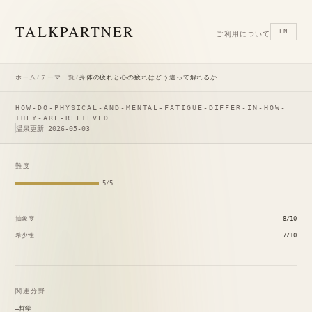
TALK
PARTNER
EN
ご利用について
ホーム
/
テーマ一覧
/
身体の疲れと心の疲れはどう違って解れるか
HOW-DO-PHYSICAL-AND-MENTAL-FATIGUE-DIFFER-IN-HOW-
THEY-ARE-RELIEVED
温泉
更新 2026-05-03
難度
5/5
抽象度
8/10
希少性
7/10
関連分野
哲学