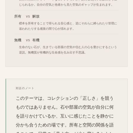
じられるか。自分の空気と他者から見た空気のギャップが生まれます。
所有
vs
解放
標本を所有することで得られる安心感と、逆にそれらに縛られたり管理に
追われたりする感覚の間で心が揺れます。
無機
vs
有機
生命のない石が、生きている部屋の空気や住む人の心を豊かにするという
逆説。無機質が有機的な生命感を生み出す不思議。
対話のノート
このテーマは、コレクションの「正しさ」を競う
ものではありません。石や部屋の空気が自分に何
を語りかけているか、互いに感じたことを静かに
分かち合うための場です。所有と空間の関係を語