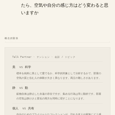
たら、空気や自分の感じ方はどう変わると思
いますか
概念的緊張
Talk Partner · テンション · 会話 / トピック
美
vs
科学
標本を純粋に美として愛でるか、科学的対象として分析するかで、部屋の
空気の質と住む人の体験が大きく異なります。両立の難しさがあります。
静
vs
動
鉱物自体は静止した永遠の存在ですが、集める行為は常に動的です。部屋
の空気は静けさと変化の両方を同時に宿すことになります。
個人
vs
共有
自分のためのプライベートなコレクションが、訪れる友人や家族にどう感