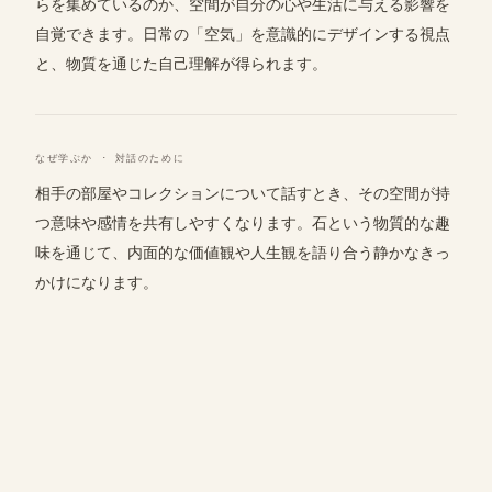
らを集めているのか、空間が自分の心や生活に与える影響を
自覚できます。日常の「空気」を意識的にデザインする視点
と、物質を通じた自己理解が得られます。
なぜ学ぶか · 対話のために
相手の部屋やコレクションについて話すとき、その空間が持
つ意味や感情を共有しやすくなります。石という物質的な趣
味を通じて、内面的な価値観や人生観を語り合う静かなきっ
かけになります。
会話
ご利用について
分野
用語集
運営者:
Eyes
お問い合わせ・メール:
coat-postal-tinsel@duck.com
© 2026 ギフテッド ・パートナー · Hashimoto Fumiya