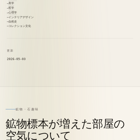
美学
哲学
心理学
インテリアデザイン
自然史
コレクション文化
更新
2026-05-03
鉱物・石趣味
鉱物標本が増えた部屋の
空気について