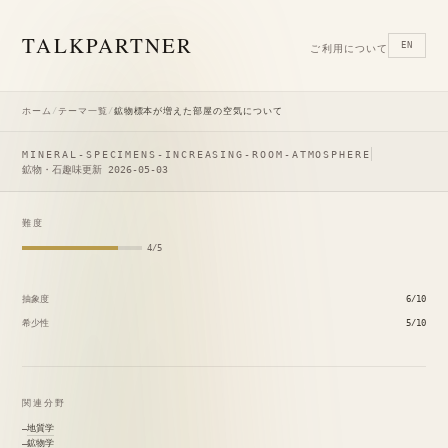
TALK
PARTNER
EN
ご利用について
ホーム
/
テーマ一覧
/
鉱物標本が増えた部屋の空気について
MINERAL-SPECIMENS-INCREASING-ROOM-ATMOSPHERE
鉱物・石趣味
更新 2026-05-03
難度
4/5
抽象度
6/10
希少性
5/10
関連分野
地質学
鉱物学