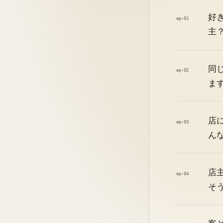
好
ep-01
主
同
ep-02
ま
店
ep-03
ん
店
ep-04
そ