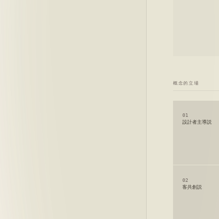
概念的立場
01
設計者主導説
02
客共創説