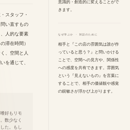
意識的・創造的に変えることがで
きます。
主・スタッフ・
を問い直すもの
く、人的な要素
なぜ学ぶか · 対話のために
客の滞在時間）
相手と『この店の雰囲気は誰が作
っていると思う？』と問いかける
なく、空間と人
ことで、空間への見方や、関係性
問いを通じて、
への感度を共有できます。雰囲気
という『見えないもの』を言葉に
することで、相手の価値観や感覚
の鋭敏さが浮かび上がります。
も嗜好もリモ
す。数少なく
ました。もし