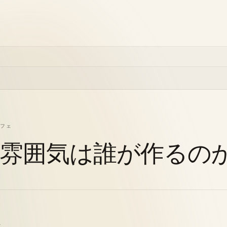
フェ
雰囲気は誰が作るの
て