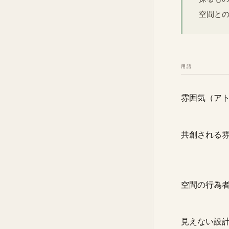
空間と
用語
雰囲気（ア
共創される
空間の行為
見えない設