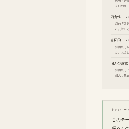
照明・音
きいのか
固定性
v
店の雰囲
れた設計
意図的
v
雰囲気は
か。意図
個人の感覚
雰囲気は
個人と集
対話のノー
このテ
探るも