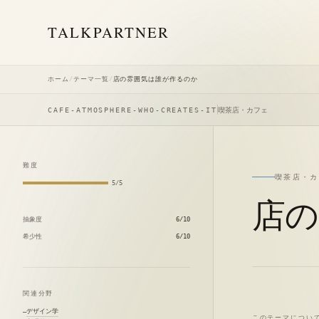
TALK
PARTNER
ホーム
/
テーマ一覧
/
店の雰囲気は誰が作るのか
CAFE-ATMOSPHERE-WHO-CREATES-IT
喫茶店・カフェ
難度
喫茶店・カ
5/5
店の
抽象度
6/10
希少性
6/10
関連分野
デザイン学
このテーマについ