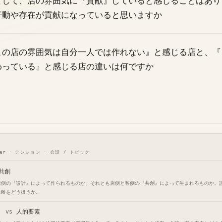
として、店の雰囲気に『貢献』していると感じることはあり
行動や存在が貢献になっていると思いますか
この店の雰囲気は自分一人では作れない』と感じる店と、『
わっている』と感じる店の違いは何ですか
tner · テンション · 会話 / トピック
共創
店側の『設計』によって作られるものか、それとも店側と客側の『共創』によって生まれるものか。
乖離をどう扱うか。
vs
人的要素