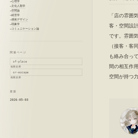
心理学
文化人類学
空間論
「店の雰囲
経営学
感覚デザイン
現象学
客・空間設
コミュニケーション論
です。雰囲
（接客・客
関連ページ
も絡み合っ
of-place
間の相互作
相乗効果
or-escape
空間が持つ
相乗効果
更新
2026-05-03