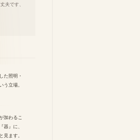
大丈夫です、
した照明・
いう立場。
が加わるこ
『器』に、
と見ます。