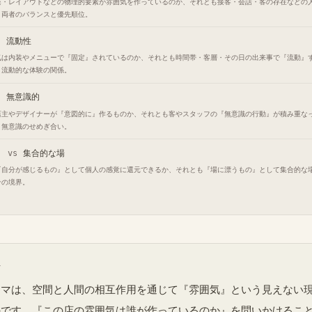
楽・レイアウトなどの物理的要素が雰囲気を作っているのか、それとも接客・会話・客の存在などの
。両者のバランスと優先順位。
s
流動性
気は内装やメニューで『固定』されているのか、それとも時間帯・客層・その日の出来事で『流動』
と流動的な体験の関係。
s
無意識的
店主やデザイナーが『意図的に』作るものか、それとも客やスタッフの『無意識の行動』が積み重な
と無意識のせめぎ合い。
vs
集合的な場
『自分が感じるもの』として個人の感覚に還元できるか、それとも『場に漂うもの』として集合的な
合の境界。
ト
ーマは、空間と人間の相互作用を通じて『雰囲気』という見えない
のです。『この店の雰囲気は誰が作っているのか』を問いかけるこ