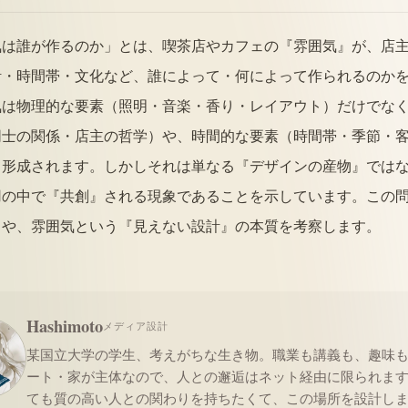
気は誰が作るのか」とは、喫茶店やカフェの『雰囲気』が、店
計・時間帯・文化など、誰によって・何によって作られるのか
気は物理的な要素（照明・音楽・香り・レイアウト）だけでな
同士の関係・店主の哲学）や、時間的な要素（時間帯・季節・
て形成されます。しかしそれは単なる『デザインの産物』では
用の中で『共創』される現象であることを示しています。この
力や、雰囲気という『見えない設計』の本質を考察します。
Hashimoto
メディア設計
某国立大学の学生、考えがちな生き物。職業も講義も、趣味
ート・家が主体なので、人との邂逅はネット経由に限られま
ても質の高い人との関わりを持ちたくて、この場所を設計し