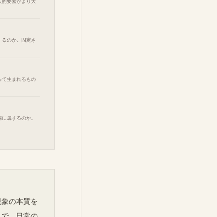
人的要素がより大
するのか。固定さ
って生まれるもの
場に属するのか。
現象の本質を
とで、日常の