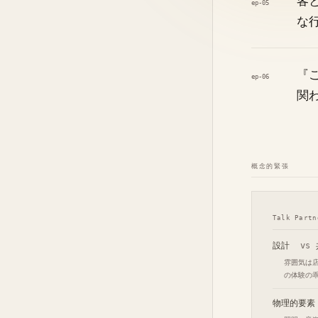
客
ep-05
な
『
ep-06
関
概念的緊張
Talk Par
設計
vs
雰囲気は
の体験の
物理的要素