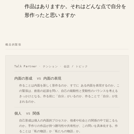
作品はありますか。それはどんな点で自分を
形作ったと思いますか
概念的緊張
Talk Partner · テンション · 会話 / トピック
内面の形成
vs
内面の表現
作ることは内面を新しく形作るのか、すでに ある内面を表現するのか。こ
の緊張は、創造の起源を問い、自己の能動性と受動性のバランスを考える
きっかけとなる。作る前に「自分」がいるのか、作ることで「自分」が生
まれるのか。
個人
vs
関係
自己形成は個人の内面的プロセスか、他者や社会との関係の中で起こるも
のか。手作りの作品が持つ贈与性や共有性が、この問いを具体化する。作
ることは「私の物語」か「私たちの物語」か。