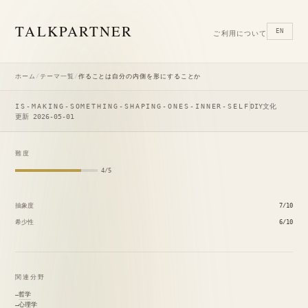
TALK
PARTNER
EN
ご利用について
ホーム
/
テーマ一覧
/
作ることは自分の内側を形にすることか
IS-MAKING-SOMETHING-SHAPING-ONES-INNER-SELF
DIY文化
更新 2026-05-01
難度
4/5
抽象度
7/10
希少性
6/10
関連分野
哲学
心理学