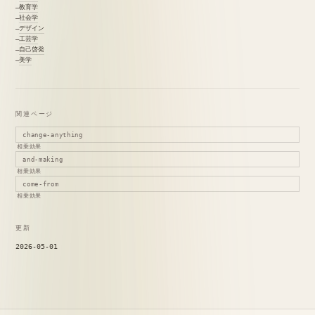
教育学
社会学
デザイン
工芸学
自己啓発
美学
関連ページ
change-anything
相乗効果
and-making
相乗効果
come-from
相乗効果
更新
2026-05-01