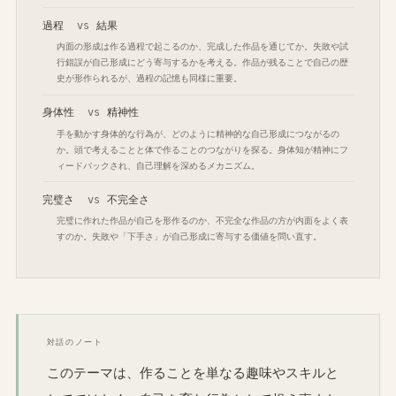
過程
vs
結果
内面の形成は作る過程で起こるのか、完成した作品を通じてか。失敗や試
行錯誤が自己形成にどう寄与するかを考える。作品が残ることで自己の歴
史が形作られるが、過程の記憶も同様に重要。
身体性
vs
精神性
手を動かす身体的な行為が、どのように精神的な自己形成につながるの
か。頭で考えることと体で作ることのつながりを探る。身体知が精神にフ
ィードバックされ、自己理解を深めるメカニズム。
完璧さ
vs
不完全さ
完璧に作れた作品が自己を形作るのか、不完全な作品の方が内面をよく表
すのか。失敗や「下手さ」が自己形成に寄与する価値を問い直す。
対話のノート
このテーマは、作ることを単なる趣味やスキルと