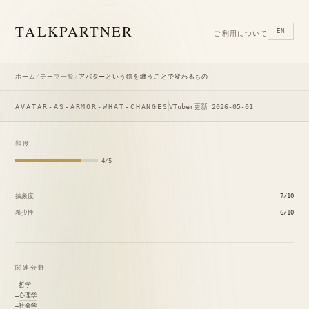
TALK
PARTNER
EN
ご利用について
ホーム
/
テーマ一覧
/
アバターという鎧を纏うことで変わるもの
AVATAR-AS-ARMOR-WHAT-CHANGES
VTuber
更新 2026-05-01
難度
4/5
抽象度
7/10
希少性
6/10
関連分野
哲学
心理学
社会学