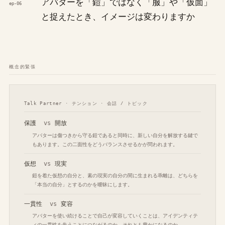
アバターを「鎧」ではなく「服」や「仮面」
ep-06
と捉えたとき、イメージは変わりますか
概念的緊張
Talk Partner · テンション · 会話 / トピック
保護
vs
開放
アバターは傷つきから守る鎧であると同時に、新しい自分を解放する鍵で
もあります。この二面性をどうバランスさせるかが問われます。
仮想
vs
現実
鎧を着た仮想の自分と、素の現実の自分の間に生まれる乖離は、どちらを
「本当の自分」とするのかを曖昧にします。
一貫性
vs
変容
アバターを使い続けることで自己が変容していくことは、アイデンティテ
ィの一貫性を失うことにつながるのか、それとも豊かになるのか。