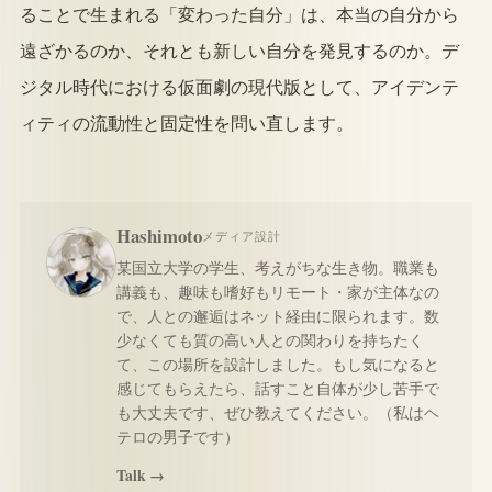
ることで生まれる「変わった自分」は、本当の自分から
遠ざかるのか、それとも新しい自分を発見するのか。デ
ジタル時代における仮面劇の現代版として、アイデンテ
ィティの流動性と固定性を問い直します。
Hashimoto
メディア設計
某国立大学の学生、考えがちな生き物。職業も
講義も、趣味も嗜好もリモート・家が主体なの
で、人との邂逅はネット経由に限られます。数
少なくても質の高い人との関わりを持ちたく
て、この場所を設計しました。もし気になると
感じてもらえたら、話すこと自体が少し苦手で
も大丈夫です、ぜひ教えてください。（私はヘ
テロの男子です）
Talk →