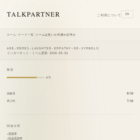
TALK
PARTNER
EN
ご利用について
ホーム
/
テーマ一覧
/
ミームは笑いか共感か記号か
ARE-MEMES-LAUGHTER-EMPATHY-OR-SYMBOLS
インターネット・ミーム
更新 2026-05-01
難度
4/5
抽象度
8/10
希少性
7/10
関連分野
言語学
社会言語学