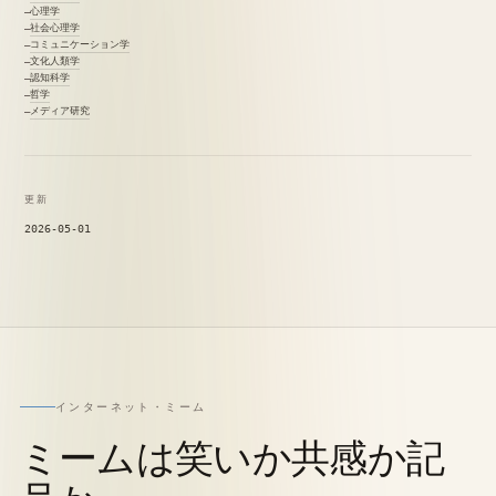
心理学
社会心理学
コミュニケーション学
文化人類学
認知科学
哲学
メディア研究
更新
2026-05-01
インターネット・ミーム
ミームは笑いか共感か記