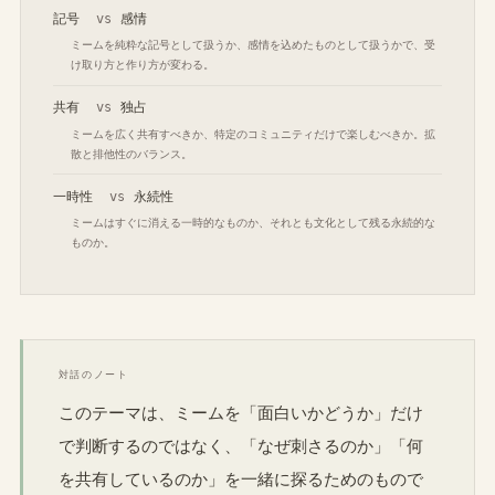
記号
vs
感情
ミームを純粋な記号として扱うか、感情を込めたものとして扱うかで、受
け取り方と作り方が変わる。
共有
vs
独占
ミームを広く共有すべきか、特定のコミュニティだけで楽しむべきか。拡
散と排他性のバランス。
一時性
vs
永続性
ミームはすぐに消える一時的なものか、それとも文化として残る永続的な
ものか。
対話のノート
このテーマは、ミームを「面白いかどうか」だけ
で判断するのではなく、「なぜ刺さるのか」「何
を共有しているのか」を一緒に探るためのもので