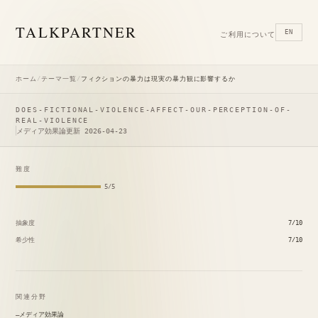
TALK
PARTNER
EN
ご利用について
ホーム
/
テーマ一覧
/
フィクションの暴力は現実の暴力観に影響するか
DOES-FICTIONAL-VIOLENCE-AFFECT-OUR-PERCEPTION-OF-
REAL-VIOLENCE
メディア効果論
更新 2026-04-23
難度
5/5
抽象度
7/10
希少性
7/10
関連分野
メディア効果論