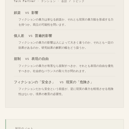
Talk Partner · テンション · 会話 / トピック
娯楽
vs
影響
フィクションの暴力は単なる娯楽か、それとも現実の暴力観を形成する力
を持つか。両立の可能性を問います。
個人差
vs
普遍的影響
フィクションの暴力の影響は人によって大きく違うのか、それとも一定の
効果があるのか。研究結果の解釈の幅をどう扱うか。
規制
vs
表現の自由
フィクションの暴力が有害なら規制すべきか、それとも表現の自由を優先
すべきか。社会的なバランスの取り方が問われます。
フィクションの「安全さ」
vs
現実の「危険さ」
フィクションだから安全という前提が、逆に現実の暴力を軽視させる危険
性はないか。境界の教育の必要性。
対話のノート