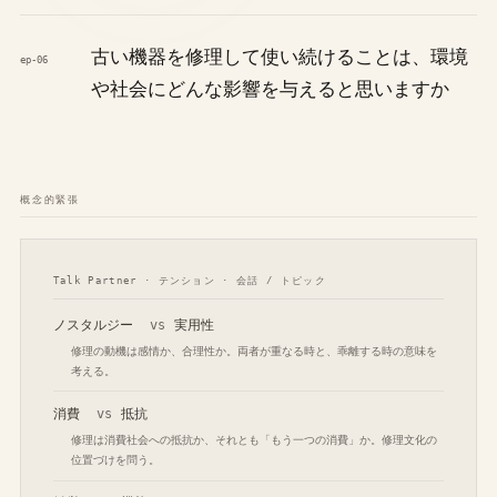
古い機器を修理して使い続けることは、環境
ep-06
や社会にどんな影響を与えると思いますか
概念的緊張
Talk Partner · テンション · 会話 / トピック
ノスタルジー
vs
実用性
修理の動機は感情か、合理性か。両者が重なる時と、乖離する時の意味を
考える。
消費
vs
抵抗
修理は消費社会への抵抗か、それとも「もう一つの消費」か。修理文化の
位置づけを問う。