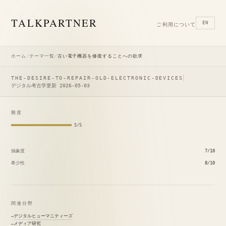
TALK
PARTNER
EN
ご利用について
ホーム
/
テーマ一覧
/
古い電子機器を修復することへの欲求
THE-DESIRE-TO-REPAIR-OLD-ELECTRONIC-DEVICES
デジタル考古学
更新 2026-05-03
難度
5/5
抽象度
7/10
希少性
8/10
関連分野
デジタルヒューマニティーズ
メディア研究