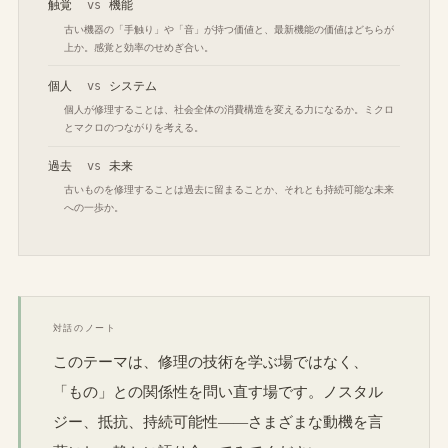
触覚
vs
機能
古い機器の「手触り」や「音」が持つ価値と、最新機能の価値はどちらが
上か。感覚と効率のせめぎ合い。
個人
vs
システム
個人が修理することは、社会全体の消費構造を変える力になるか。ミクロ
とマクロのつながりを考える。
過去
vs
未来
古いものを修理することは過去に留まることか、それとも持続可能な未来
への一歩か。
対話のノート
このテーマは、修理の技術を学ぶ場ではなく、
「もの」との関係性を問い直す場です。ノスタル
ジー、抵抗、持続可能性——さまざまな動機を言