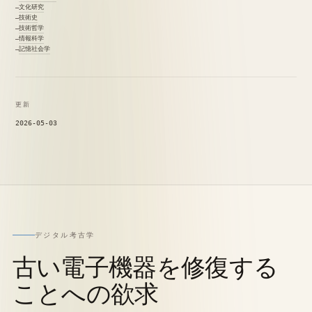
文化研究
技術史
技術哲学
情報科学
記憶社会学
更新
2026-05-03
デジタル考古学
古い電子機器を修復する
ことへの欲求