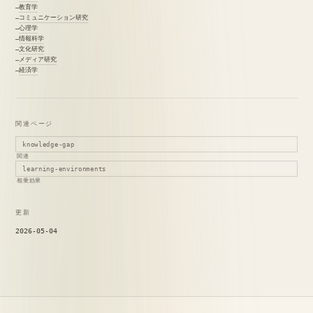
教育学
コミュニケーション研究
心理学
情報科学
文化研究
メディア研究
経済学
関連ページ
knowledge-gap
関連
learning-environments
相乗効果
更新
2026-05-04