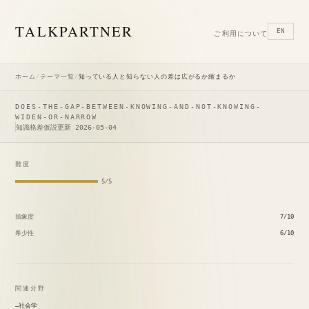
TALK
PARTNER
EN
ご利用について
ホーム
/
テーマ一覧
/
知っている人と知らない人の差は広がるか縮まるか
DOES-THE-GAP-BETWEEN-KNOWING-AND-NOT-KNOWING-
WIDEN-OR-NARROW
知識格差仮説
更新 2026-05-04
難度
5/5
抽象度
7/10
希少性
6/10
関連分野
社会学