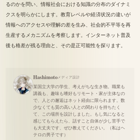
るのかを問い、情報社会における知識の分布のダイナミ
クスを明らかにします。教育レベルや経済状況の違いが
情報へのアクセスや理解の差を生み、社会的不平等を再
生産するメカニズムを考察します。インターネット普及
後も格差が残る理由と、その是正可能性を探ります。
Hashimoto
メディア設計
某国立大学の学生、考えがちな生き物。職業も
講義も、趣味も嗜好もリモート・家が主体なの
で、人との邂逅はネット経由に限られます。数
少なくても質の高い人との関わりを持ちたく
て、この場所を設計しました。もし気になると
感じてもらえたら、話すこと自体が少し苦手で
も大丈夫です、ぜひ教えてください。（私はヘ
テロの男子です）