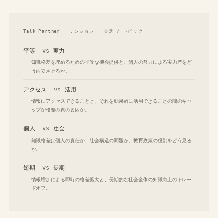
Talk Partner · テンション · 会話 / トピック
平等
vs
実力
知識格差を埋めるための平等な機会提供と、個人の努力による実力差をど
う両立させるか。
アクセス
vs
活用
情報にアクセスできることと、それを効果的に活用できることの間のギャ
ップが格差の真の要因か。
個人
vs
社会
知識格差は個人の責任か、社会構造の問題か。教育政策の役割をどう見る
か。
短期
vs
長期
情報増加による即時の格差拡大と、長期的な社会全体の知識向上のトレー
ドオフ。